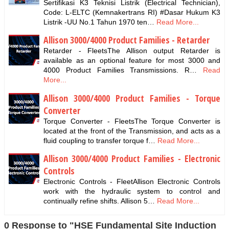
Sertifikasi K3 Teknisi Listrik (Electrical Technician),
Code: L-ELTC (Kemnakertrans RI) #Dasar Hukum K3
Listrik -UU No.1 Tahun 1970 ten…
Read More...
Allison 3000/4000 Product Families - Retarder
Retarder - FleetsThe Allison output Retarder is
available as an optional feature for most 3000 and
4000 Product Families Transmissions. R…
Read
More...
Allison 3000/4000 Product Families - Torque
Converter
Torque Converter - FleetsThe Torque Converter is
located at the front of the Transmission, and acts as a
fluid coupling to transfer torque f…
Read More...
Allison 3000/4000 Product Families - Electronic
Controls
Electronic Controls - FleetAllison Electronic Controls
work with the hydraulic system to control and
continually refine shifts. Allison 5…
Read More...
0 Response to "HSE Fundamental Site Induction