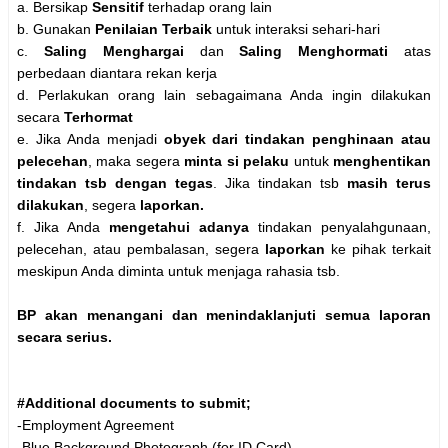
a. Bersikap
Sensitif
terhadap orang lain
b. Gunakan
Penilaian Terbaik
untuk interaksi sehari-hari
c.
Saling Menghargai
dan
Saling Menghormati
atas
perbedaan diantara rekan kerja
d. Perlakukan orang lain sebagaimana Anda ingin dilakukan
secara
Terhormat
e. Jika Anda menjadi
obyek dari tindakan penghinaan atau
pelecehan
, maka segera
minta si pelaku
untuk
menghentikan
tindakan tsb dengan tegas
. Jika tindakan tsb
masih terus
dilakukan
, segera
laporkan.
f. Jika Anda
mengetahui adanya
tindakan penyalahgunaan,
pelecehan, atau pembalasan, segera
laporkan
ke pihak terkait
meskipun Anda diminta untuk menjaga rahasia tsb.
BP akan menangani dan menindaklanjuti semua laporan
secara serius.
#Additional documents to submit;
-Employment Agreement
-Blue Background Photograph (for ID Card)