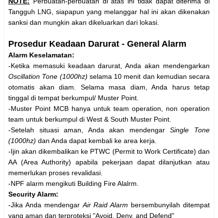
NOTE:
Perbuatan-perbuatan di atas ini tidak dapat diterima di
Tangguh LNG, siapapun yang melanggar hal ini akan dikenakan
sanksi dan mungkin akan dikeluarkan dari lokasi.
Prosedur Keadaan Darurat - General Alarm
Alarm Keselamatan:
-Ketika memasuki keadaan darurat, Anda akan mendengarkan
Oscillation Tone (1000hz)
selama 10 menit dan kemudian secara
otomatis akan diam. Selama masa diam, Anda harus tetap
tinggal di tempat berkumpul/ Muster Point.
-Muster Point MCB hanya untuk team operation, non operation
team untuk berkumpul di West & South Muster Point.
-Setelah situasi aman, Anda akan mendengar
Single Tone
(1000hz)
dan Anda dapat kembali ke area kerja.
-Ijin akan dikembalikan ke PTWC (Permit to Work Certificate) dan
AA (Area Authority) apabila pekerjaan dapat dilanjutkan atau
memerlukan proses revalidasi.
-NPF alarm mengikuti Building Fire Alalrm.
Security Alarm:
-Jika Anda mendengar
Air Raid Alarm
bersembunyilah ditempat
yang aman dan terproteksi "Avoid, Deny, and Defend"