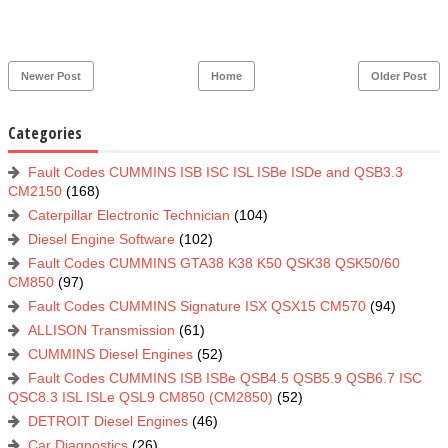
Newer Post
Home
Older Post
Categories
Fault Codes CUMMINS ISB ISC ISL ISBe ISDe and QSB3.3
CM2150
(168)
Caterpillar Electronic Technician
(104)
Diesel Engine Software
(102)
Fault Codes CUMMINS GTA38 K38 K50 QSK38 QSK50/60
CM850
(97)
Fault Codes CUMMINS Signature ISX QSX15 CM570
(94)
ALLISON Transmission
(61)
CUMMINS Diesel Engines
(52)
Fault Codes CUMMINS ISB ISBe QSB4.5 QSB5.9 QSB6.7 ISC
QSC8.3 ISL ISLe QSL9 CM850 (CM2850)
(52)
DETROIT Diesel Engines
(46)
Car Diagnostics
(26)